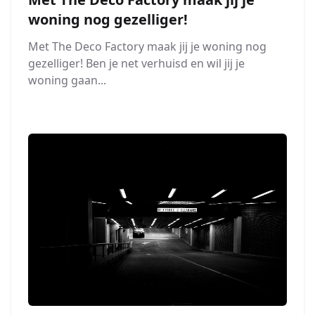
woning nog gezelliger!
Met The Deco Factory maak jij je woning nog
gezelliger! Ben je net verhuisd en wil jij je
woning gaan...